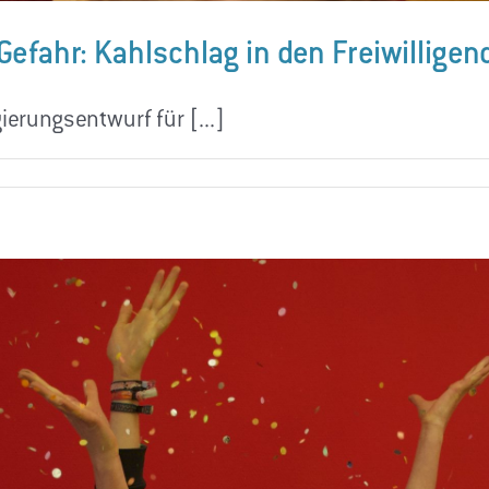
n Gefahr: Kahlschlag in den Freiwillige
ierungsentwurf für [...]