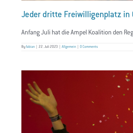
Jeder dritte Freiwilligenplatz i
Anfang Juli hat die Ampel Koalition den Reg
By
fabian
|
22. Juli 2023
|
Allgemein
|
0 Comments