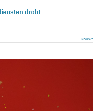
ndiensten droht
Read More