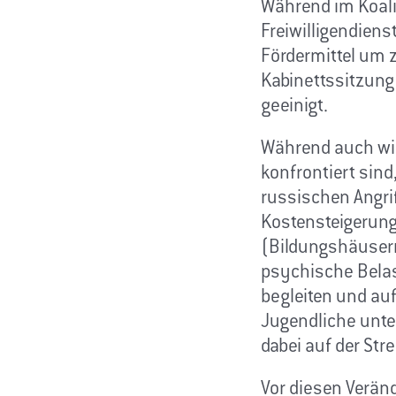
Während im Koali
Freiwilligendiens
Fördermittel um z
Kabinettssitzung
geeinigt.
Während auch wir 
konfrontiert sind,
russischen Angrif
Kostensteigerung
(Bildungshäusern
psychische Belas
begleiten und au
Jugendliche unte
dabei auf der Str
Vor diesen Veränd