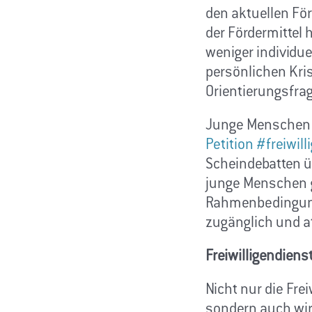
den aktuellen Fö
der Fördermittel 
weniger individue
persönlichen Kri
Orientierungsfra
Junge Menschen si
Petition #freiwil
Scheindebatten üb
junge Menschen ge
Rahmenbedingunge
zugänglich und a
Freiwilligendiens
Nicht nur die Frei
sondern auch wir 