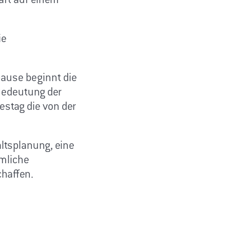
aft auf einem
ie
ause beginnt die
Bedeutung der
estag die von der
altsplanung, eine
mliche
chaffen.