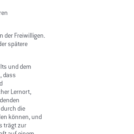
ren
 der Freiwilligen.
der spätere
alts und dem
, dass
d
her Lernort,
indenden
 durch die
den können, und
s trägt zur