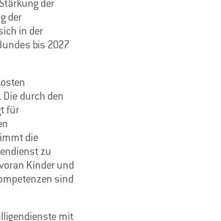
Stärkung der
ng der
ich in der
 Bundes bis 2027
Kosten
n. Die durch den
t für
en
nimmt die
gendienst zu
 voran Kinder und
 Kompetenzen sind
lligendienste mit