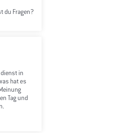
t du Fragen?
dienst in
 was hat es
 Meinung
ten Tag und
n.