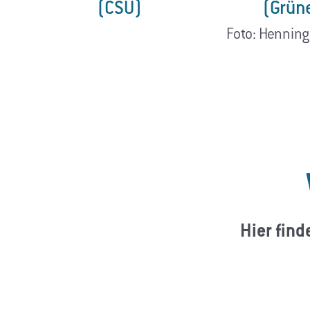
(CSU)
(Grün
Foto: Henning
Hier find