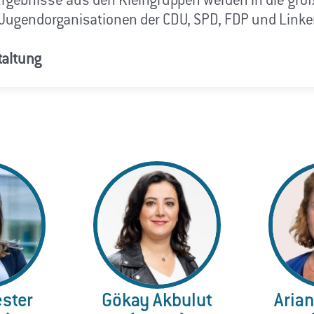
rgebnisse aus den Kleingruppen werden in die gr
 Jugendorganisationen der CDU, SPD, FDP und Linke
taltung
ester
Gökay Akbulut
Aria