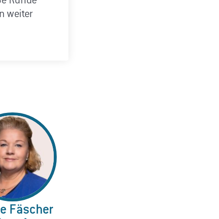
oße Runde
n weiter
ne Fäscher