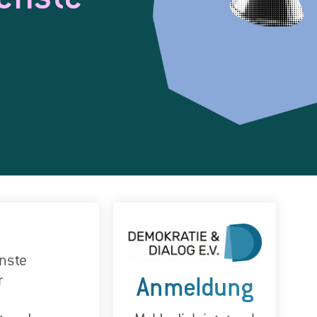
enste
r
Anmeldung